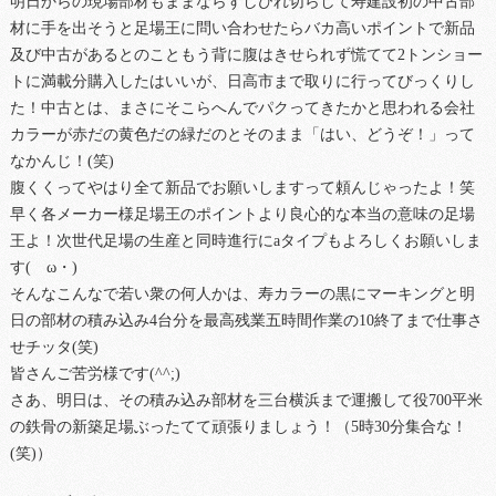
明日からの現場部材もままならずしびれ切らして寿建設初の中古部
材に手を出そうと足場王に問い合わせたらバカ高いポイントで新品
及び中古があるとのこともう背に腹はきせられず慌てて2トンショー
トに満載分購入したはいいが、日高市まで取りに行ってびっくりし
た！中古とは、まさにそこらへんでパクってきたかと思われる会社
カラーが赤だの黄色だの緑だのとそのまま「はい、どうぞ！」って
なかんじ！(笑)
腹くくってやはり全て新品でお願いしますって頼んじゃったよ！笑
早く各メーカー様足場王のポイントより良心的な本当の意味の足場
王よ！次世代足場の生産と同時進行にaタイプもよろしくお願いしま
す(ゝω・)
そんなこんなで若い衆の何人かは、寿カラーの黒にマーキングと明
日の部材の積み込み4台分を最高残業五時間作業の10終了まで仕事さ
せチッタ(笑)
皆さんご苦労様です(^^;)
さあ、明日は、その積み込み部材を三台横浜まで運搬して役700平米
の鉄骨の新築足場ぶったてて頑張りましょう！（5時30分集合な！
(笑)）