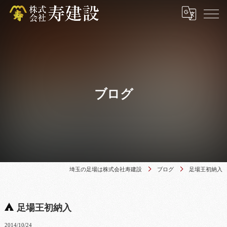
ブログ
埼玉の足場は株式会社寿建設
ブログ
足場王初納入
足場王初納入
2014/10/24