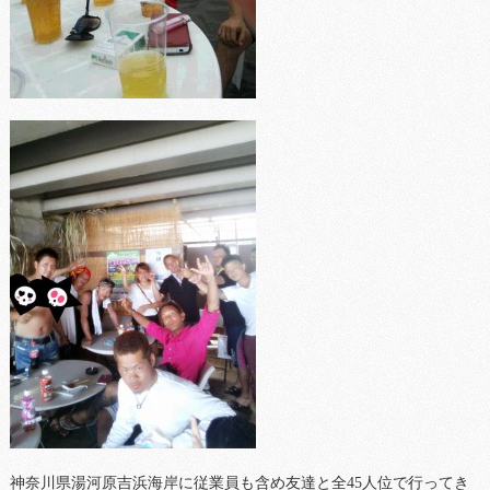
神奈川県湯河原吉浜海岸に従業員も含め友達と全45人位で行ってき