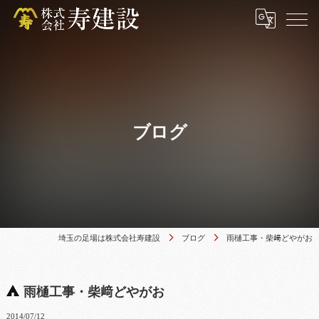
ブログ
埼玉の足場は株式会社寿建設
ブログ
雨樋工事・柴﨑どやがお
雨樋工事・柴﨑どやがお
2014/07/12