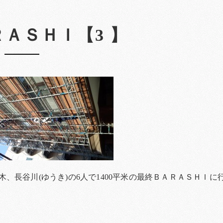
ＡＳＨＩ【3 】
、長谷川(ゆうき)の6人で1400平米の最終ＢＡＲＡＳＨＩに