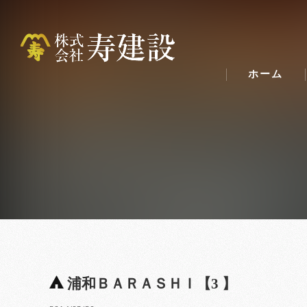
ホーム
浦和ＢＡＲＡＳＨＩ【3 】