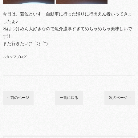
今日は、若佐といすゞ自動車に行った帰りに行田えん者いってきま
したぁ♪
私はつけめん大好きなので魚介濃厚すぎてめちゃめちゃ美味しいで
す!!
また行きたい(*゜Q゜*)
スタッフブログ
< 前のページ
一覧に戻る
次のページ >