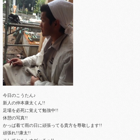
今日のこうたん♪
新人の仲本康太くん!!
足場を必死に覚えて勉強中!!
休憩の写真!!
かっぱ着て雨の日に頑張ってる貴方を尊敬します!!
頑張れ!!康太!!