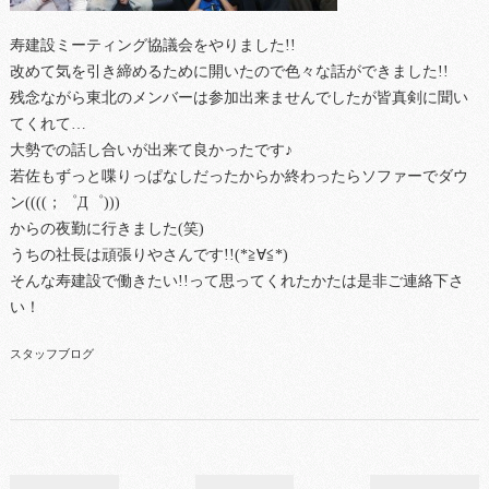
寿建設ミーティング協議会をやりました!!
改めて気を引き締めるために開いたので色々な話ができました!!
残念ながら東北のメンバーは参加出来ませんでしたが皆真剣に聞い
てくれて…
大勢での話し合いが出来て良かったです♪
若佐もずっと喋りっぱなしだったからか終わったらソファーでダウ
ン((((；゜Д゜)))
からの夜勤に行きました(笑)
うちの社長は頑張りやさんです!!(*≧∀≦*)
そんな寿建設で働きたい!!って思ってくれたかたは是非ご連絡下さ
い！
スタッフブログ