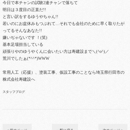
今日で本チャンの試験2連チャンで落ちて
明日は３度目の正直だ!!
と言い訳をするゆうやちゃん!!
若いのにお盆休みもつぶれて…それでも会社のために早く取りたが
ってるそんなあなた!!
嫌いぢゃないです ！(笑)
基本足場担当している
頑張りやのゆうやくんに会いたい方は寿建設まで＼(^o^)／
荒川でしたぁ(*^^*)WWW
常用人工（応援）、塗装工事、仮設工事のことなら埼玉県行田市の
株式会社寿建設へ
スタッフブログ